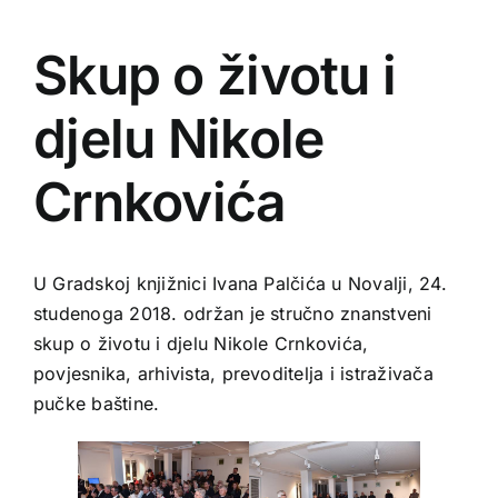
Zavičajna zbrika
Skup o životu i
Audiovizualni sadržaj
djelu Nikole
Crnkovića
U Gradskoj knjižnici Ivana Palčića u Novalji, 24.
studenoga 2018. održan je stručno znanstveni
skup o životu i djelu Nikole Crnkovića,
povjesnika, arhivista, prevoditelja i istraživača
pučke baštine.