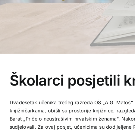
Školarci posjetili k
Dvadesetak učenika trećeg razreda OŠ „A.G. Matoš“ Nov
knjižničarkama, obišli su prostorije knjižnice, razgleda
Barat „Priče o neustrašivim hrvatskim ženama“. Nakon 
sudjelovali. Za ovaj posjet, učenicima su dodijeljene 