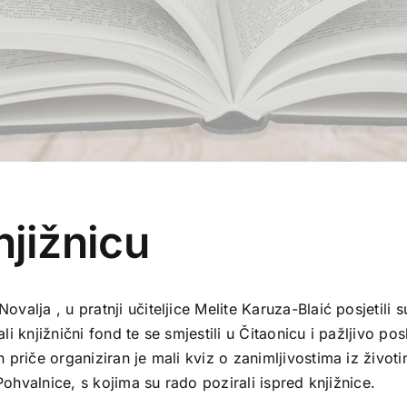
njižnicu
alja , u pratnji učiteljice Melite Karuza-Blaić posjetili
li knjižnični fond te se smjestili u Čitaonicu i pažljivo pos
priče organiziran je mali kviz o zanimljivostima iz životin
Pohvalnice, s kojima su rado pozirali ispred knjižnice.