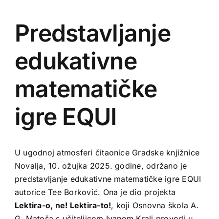
Zavičajna zbrika
Predstavljanje
Audiovizualni sadržaj
edukativne
matematičke
igre EQUI
U ugodnoj atmosferi čitaonice Gradske knjižnice
Novalja, 10. ožujka 2025. godine, održano je
predstavljanje edukativne matematičke igre EQUI
autorice Tee Borković. Ona je dio projekta
Lektira-o, ne! Lektira-to!
, koji Osnovna škola A.
G. Matoša s učiteljicom Ivanom Kralj provodi u