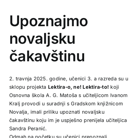
Zavičajna zbrika
Upoznajmo
Audiovizualni sadržaj
novaljsku
čakavštinu
2. travnja 2025. godine, učenici 3. a razreda su u
sklopu projekta
Lektira-o, ne! Lektira-to!
koji
Osnovna škola A. G. Matoša s učiteljicom Ivanom
Kralj provodi u suradnji s Gradskom knjižnicom
Novalja, imali priliku upoznati novaljsku
čakavštinu koju im je uspješno prenijela učiteljica
Sandra Peranić.
Odmah na početku su učenici prepoznali