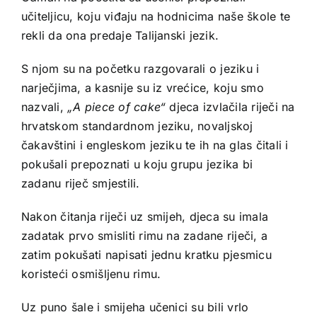
učiteljicu, koju viđaju na hodnicima naše škole te
rekli da ona predaje Talijanski jezik.
S njom su na početku razgovarali o jeziku i
narječjima, a kasnije su iz vrećice, koju smo
nazvali,
„A piece of cake“
djeca izvlačila riječi na
hrvatskom standardnom jeziku, novaljskoj
čakavštini i engleskom jeziku te ih na glas čitali i
pokušali prepoznati u koju grupu jezika bi
zadanu riječ smjestili.
Nakon čitanja riječi uz smijeh, djeca su imala
zadatak prvo smisliti rimu na zadane riječi, a
zatim pokušati napisati jednu kratku pjesmicu
koristeći osmišljenu rimu.
Uz puno šale i smijeha učenici su bili vrlo