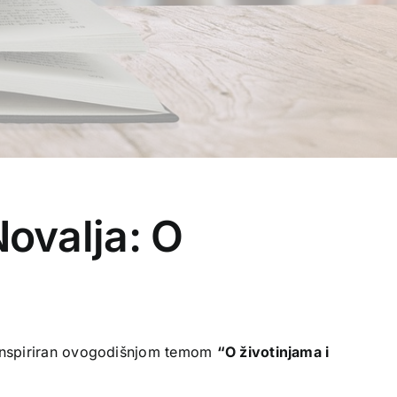
Novalja: O
, inspiriran ovogodišnjom temom
“O životinjama i