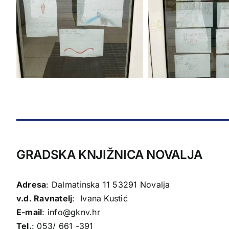
GRADSKA KNJIŽNICA NOVALJA
Adresa
: Dalmatinska 11 53291 Novalja
v.d. Ravnatelj
: Ivana Kustić
E-mail
:
info@gknv.hr
Tel.
: 053/ 661 -391