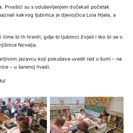
n
. Prvašići su s oduševljenjem dočekali početak
 saznali kakvog ljubimca je djevojčica Lola htjela, a
me bi ih hranili, gdje bi ljubimci živjeli i tko bi se o
njižnice Novalja.
arljivom jazavcu koji pokušava uvesti red u šumi – na
ice – u šarenoj livadi.
tu!