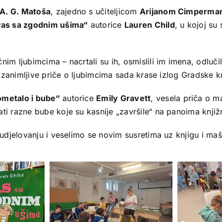
A. G. Matoša
, zajedno s učiteljicom
Arijanom Cimperma
Pas sa zgodnim ušima“
autorice
Lauren Child
, u kojoj su
 ljubimcima – nacrtali su ih, osmislili im imena, odlučili či
 i zanimljive priče o ljubimcima sada krase izlog Gradske k
ometalo i bube“
autorice
Emily Gravett
, vesela priča o m
ti razne bube koje su kasnije „završile“ na panoima knjižn
sudjelovanju i veselimo se novim susretima uz knjigu i maš