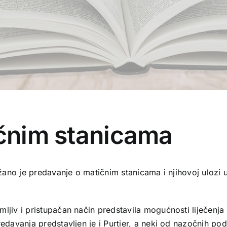
čnim stanicama
držano je predavanje o matičnim stanicama i njihovoj ulozi
ljiv i pristupačan način predstavila mogućnosti liječenja i
davanja predstavljen je i Purtier, a neki od nazočnih podij