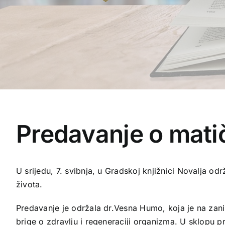
Predavanje o mati
U srijedu, 7. svibnja, u Gradskoj knjižnici Novalja o
života.
Predavanje je održala dr.Vesna Humo, koja je na zanim
brige o zdravlju i regeneraciji organizma. U sklopu pre